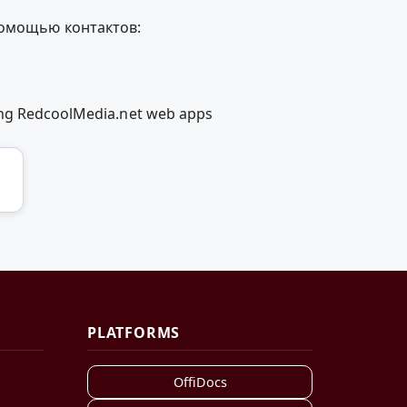
помощью контактов:
sing RedcoolMedia.net web apps
PLATFORMS
OffiDocs