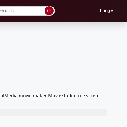
▼
Lang
dcoolMedia movie maker MovieStudio free video