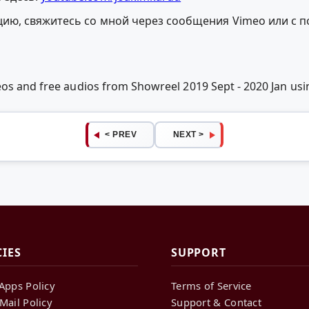
ацию, свяжитесь со мной через сообщения Vimeo или с 
deos and free audios from Showreel 2019 Sept - 2020 Jan u
< PREV
NEXT >
CIES
SUPPORT
Apps Policy
Terms of Service
Mail Policy
Support & Contact