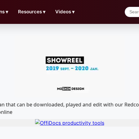
ns
▼
Resources
▼
Videos
▼
0 Jan that can be downloaded, played and edit with our Re
online