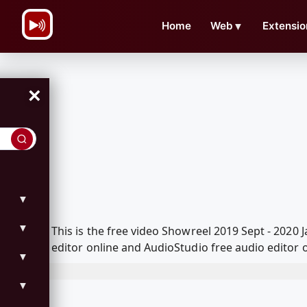
\n
Home
Web
▼
Extensio
×
▼
▼
This is the free video Showreel 2019 Sept - 202
editor online and AudioStudio free audio editor 
▼
▼