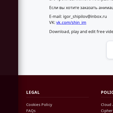
Если вы хотите заказать аним
E-mail:
igor_shipilov@inbox.ru
VK:
vk.com/shin_im
Download, play and edit free vi
LEGAL
POLI
Cookies Policy
Cloud 
FAQs
Cipher