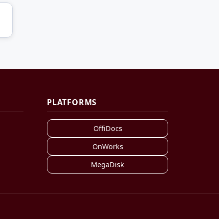
PLATFORMS
OffiDocs
OnWorks
MegaDisk