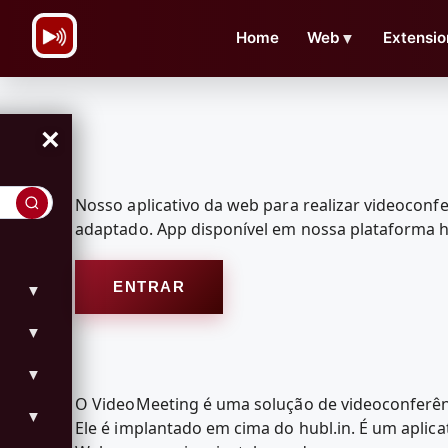
\n
Home
Web
▼
Extensio
×
Nosso aplicativo da web para realizar videoconf
adaptado. App disponível em nossa plataforma
ENTRAR
▼
▼
▼
O VideoMeeting é uma solução de videoconferênc
▼
Ele é implantado em cima do hubl.in. É um apl