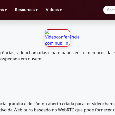
ns
▼
Resources
▼
Videos
▼
erências, videochamadas e bate-papos entre membros da equ
 hospedada em nuvem:
ia gratuita e de código aberto criada para ter videocha
icativo da Web puro baseado no WebRTC que pode fornecer