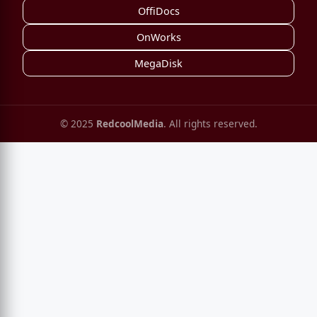
OffiDocs
OnWorks
MegaDisk
© 2025
RedcoolMedia
. All rights reserved.