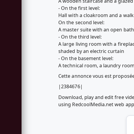
A wooden staircase and a glazed l
- On the first level:
Hall with a cloakroom and a walk
On the second level:
A master suite with an open bathr
- On the third level:
A large living room with a firepla
shaded by an electric curtain
- On the basement level:
A technical room, a laundry room,
Cette annonce vous est propos
|2384676|
Download, play and edit free vid
using RedcoolMedia.net web ap