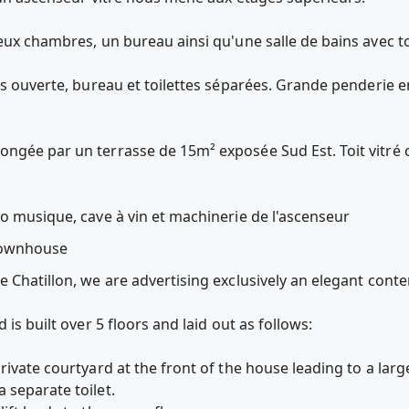
eux chambres, un bureau ainsi qu'une salle de bains avec to
ns ouverte, bureau et toilettes séparées. Grande penderie en
ngée par un terrasse de 15m² exposée Sud Est. Toit vitré 
io musique, cave à vin et machinerie de l'ascenseur
e townhouse
e Chatillon, we are advertising exclusively an elegant con
 is built over 5 floors and laid out as follows:
ivate courtyard at the front of the house leading to a large
 separate toilet.