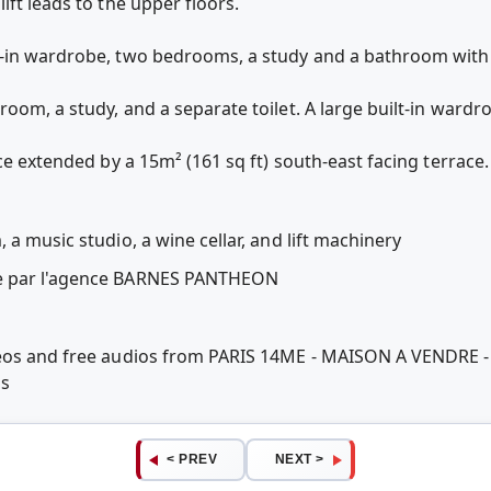
ift leads to the upper floors.
-in wardrobe, two bedrooms, a study and a bathroom with a
oom, a study, and a separate toilet. A large built-in ward
ce extended by a 15m² (161 sq ft) south-east facing terrace.
 a music studio, a wine cellar, and lift machinery
ée par l'agence BARNES PANTHEON
eos and free audios from PARIS 14ME - MAISON A VENDRE - 2 
ps
< PREV
NEXT >