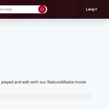
▼
Lang
d, played and edit with our RedcoolMedia movie