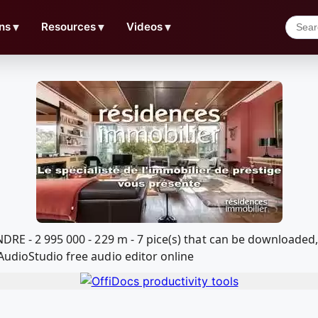
ns
▼
Resources
▼
Videos
▼
NDRE - 2 995 000 - 229 m - 7 pice(s) that can be downloade
AudioStudio free audio editor online