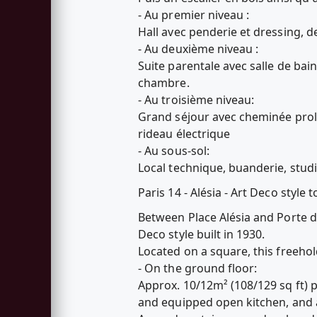
- Au premier niveau :
Hall avec penderie et dressing, d
- Au deuxième niveau :
Suite parentale avec salle de bai
chambre.
- Au troisième niveau:
Grand séjour avec cheminée prolo
rideau électrique
- Au sous-sol:
Local technique, buanderie, stud
Paris 14 - Alésia - Art Deco styl
Between Place Alésia and Porte d
Deco style built in 1930.
Located on a square, this freehold
- On the ground floor:
Approx. 10/12m² (108/129 sq ft) pr
and equipped open kitchen, and a