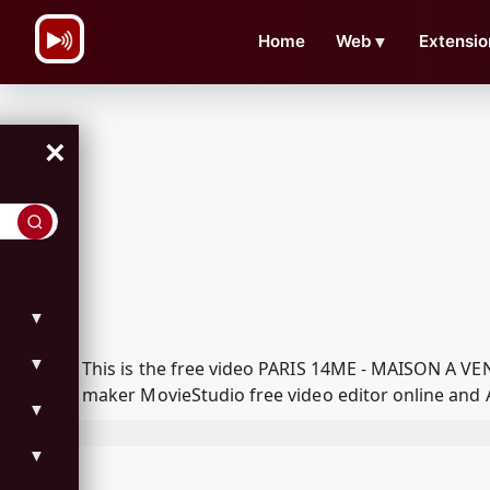
\n
Home
Web
▼
Extensio
×
▼
▼
This is the free video PARIS 14ME - MAISON A VE
maker MovieStudio free video editor online and 
▼
▼