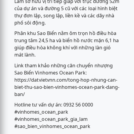
Lâm sở hữu vị trí tiếp giáp với trục đường 52m
của dự án và đường 5 cũ với các loại hình biệt
thự đơn lập, song lập, liền kề và các dãy nhà
phố sôi động.
Phân khu Sao Biển nằm ôm trọn hồ điều hòa
trung tâm 24,5 ha và biển hồ nước mặn 6,1 ha
giúp điều hòa không khí với những làn gió
mát lành.
Link tham khảo những căn chuyển nhượng
Sao Biển Vinhomes Ocean Park:
https://datvietvnn.com/tong-hop-nhung-can-
biet-thu-sao-bien-vinhomes-ocean-park-dang-
ban/
Hotline tư vấn dự án: 0932 56 0000
#vinhomes_ocean_park
#vinhomes_ocean_park_gia_lam
#sao_bien_vinhomes_ocean_park