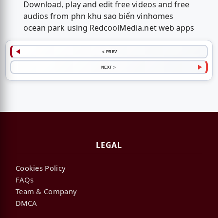
Download, play and edit free videos and free
audios from phn khu sao biển vinhomes
ocean park using RedcoolMedia.net web apps
< PREV
NEXT >
LEGAL
Cookies Policy
FAQs
Team & Company
DMCA