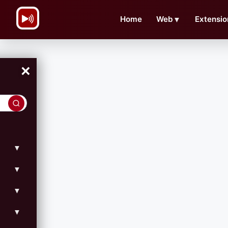
\n
Home
Web
▼
Extensio
×
▼
▼
▼
▼