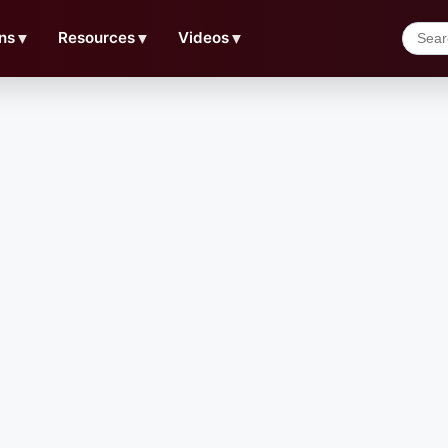
ns
▼
Resources
▼
Videos
▼