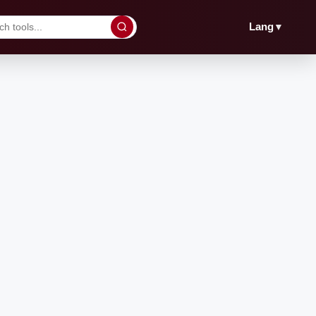
▼
Lang