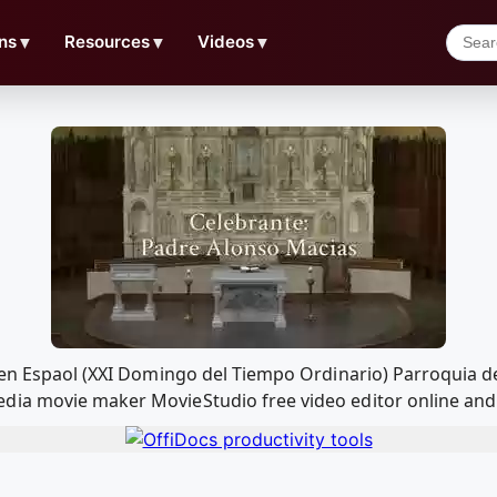
ns
▼
Resources
▼
Videos
▼
 en Espaol (XXI Domingo del Tiempo Ordinario) Parroquia de
ia movie maker MovieStudio free video editor online and 