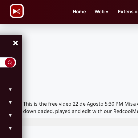
\n
Home
Web
▼
Extensio
×
▼
▼
This is the free video 22 de Agosto 5:30 PM Misa
downloaded, played and edit with our RedcoolMed
▼
▼