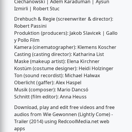
Ciechanowski | Adem Karaduman | Aysun
Izmirli | Robert Stuc
Drehbuch & Regie (screenwriter & director):
Robert Passini
Produktion (producers): Jakob Slavicek | Gallo
y Pollo Film
Kamera (cinematographer): Klemens Koscher
Casting (casting director): Katharina List
Maske (makeup artist): Elena Kirchner
Kostüm (costume designer): Heidi Holzinger
Ton (sound recordist): Michael Halwax
Oberlicht (gaffer): Alex Haspel
Musik (composer): Mario Dancsó
Schnitt (film editor): Anna Heuss
Download, play and edit free videos and free
audios from Wie Gewonnen (Lightly Come) -
Trailer (2014) using RedcoolMedia.net web
apps