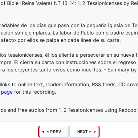
of Bible (Reina Valera) NT 13-14: 1, 2 Tesalonicenses by Rei
adables de los días que pasó con la pequeña iglesia de Te
cución son ejemplares. La labor de Pablo como padre espirit
fecto por ellos se palpa en cada línea de su carta.
 los tesalonicenses, él los alienta a perseverar en su nueva
iempre. El cierra su carta con instrucciones sobre el regres
ara los creyentes tanto vivos como muertos. - Summary by 
 links to online text, reader information, RSS feeds, CD cover
g page
for this recording.
deos and free audios from 1, 2 Tesalonicenses using Redco
< PREV
NEXT >