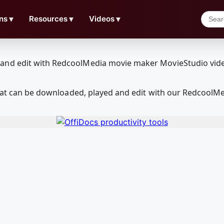
ns
▼
Resources
▼
Videos
▼
 that can be downloaded, played and edit with our Redcool