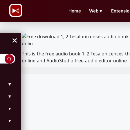
\n
Home
Web
▼
Extensio
×
This is the free audio book 1, 2 Tesalonicenses
online and AudioStudio free audio editor online
▼
▼
▼
▼