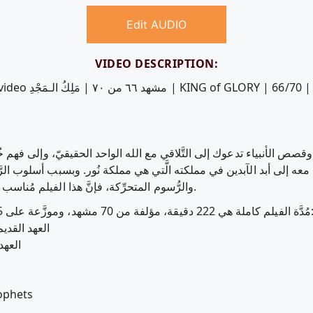
Edit AUDIO
VIDEO DESCRIPTION:
Play, download and edit the free video مشهد ٦٦ من ٧٠ | مَلِكُ الـمَجْدِ | KING of G
وقصص الأنبياء تدعوك إلى التَّلاقي مع الله الواحد الحقيقيّ، وإلى فهم خُطَّ
ه إلى أبد الآبدين في مملكته الَّتي هي مملكة نُور. وبسبب أسلوب الرَّاوي 
والرُّسوم المتحرِّكة، فإنَّ هذا الفيلم مُناسب للمشاهدين مِن مُختلف الأعمار والبلدان.
222 دقيقة، مؤلفة من 70 مشهد، وموزَّعة على 15 حلقة، ومقسَّمة إلى قسمين رئيسيّين
العهد القديم: ا
العهد ا
ophets