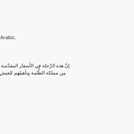
LORY | 66/70 | Arabic.
إنَّ هذه الرِّحلة في الأسفار المقدَّسة 
مِن مملكة الظُّلمة وتأهيلهم للعيش مع
مُدَّة الفيلم كاملة هي :