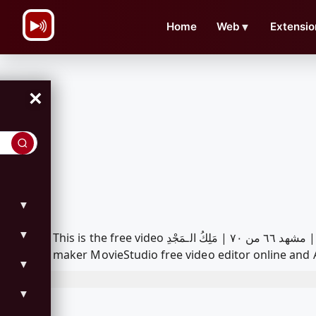
\n
Home
Web
▼
Extensio
×
▼
▼
This is the free video مشهد ٦٦ من ٧٠ | مَلِكُ الـمَجْدِ | KING of GLORY | 66/70 | Arabic that can be downloaded, played and edit with our RedcoolMedia movie
maker MovieStudio free video editor online and 
▼
▼