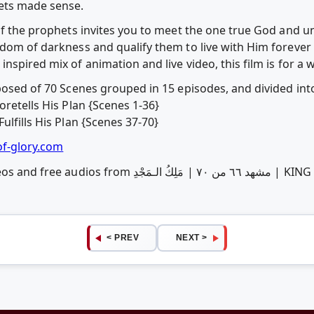
hets made sense.
 of the prophets invites you to meet the one true God and u
dom of darkness and qualify them to live with Him forever i
nspired mix of animation and live video, this film is for a 
mposed of 70 Scenes grouped in 15 episodes, and divided int
oretells His Plan {Scenes 1-36}
ulfills His Plan {Scenes 37-70}
of-glory.com
مشهد ٦٦ من ٧٠ |  | KING of GLORY | 66/70 | Arabic using
< PREV
NEXT >