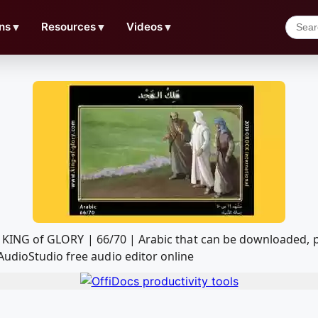
ns
▼
Resources
▼
Videos
▼
AudioStudio free audio editor online