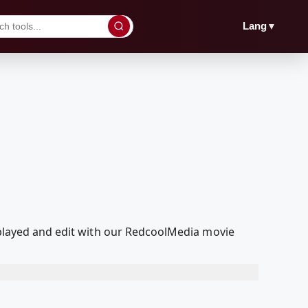
▼
Lang