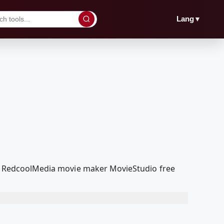
▼
Lang
 our RedcoolMedia movie maker MovieStudio free