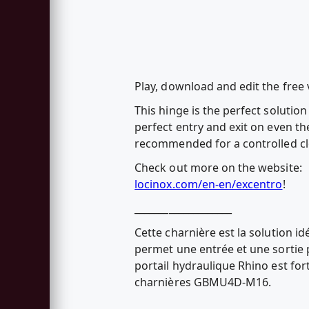
Play, download and edit the free 
This hinge is the perfect soluti
perfect entry and exit on even th
recommended for a controlled cl
Check out more on the website:
locinox.com/en-en/excentro
!
____________________
Cette charnière est la solution i
permet une entrée et une sortie p
portail hydraulique Rhino est f
charnières GBMU4D-M16.
____________________