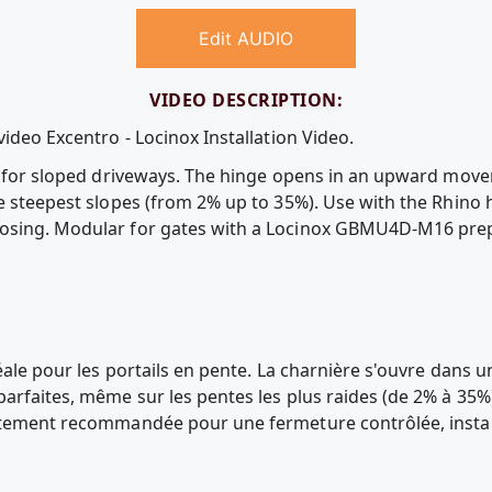
Edit AUDIO
VIDEO DESCRIPTION:
video Excentro - Locinox Installation Video.
on for sloped driveways. The hinge opens in an upward mov
e steepest slopes (from 2% up to 35%). Use with the Rhino h
osing. Modular for gates with a Locinox GBMU4D-M16 prep
déale pour les portails en pente. La charnière s'ouvre dan
arfaites, même sur les pentes les plus raides (de 2% à 35%).
ortement recommandée pour une fermeture contrôlée, instal