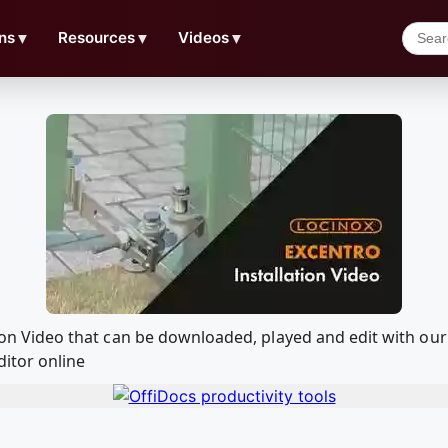
ns
▼
Resources
▼
Videos
▼
lation Video that can be downloaded, played and edit with
ditor online