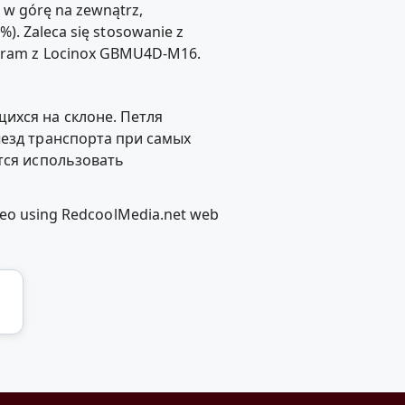
 w górę na zewnątrz,
%). Zaleca się stosowanie z
bram z Locinox GBMU4D-M16.
ихся на склоне. Петля
ыезд транспорта при самых
тся использовать
Video using RedcoolMedia.net web