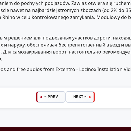
zaniem do pochyłych podjazdów. Zawias otwiera się ruchem
yjście nawet na najbardziej stromych zboczach (od 2% do 35
Rhino w celu kontrolowanego zamykania. Modułowy do 
ным решением для подъездных участков дороги, находящ
х и наружу, обеспечивая беспрепятственный въезд и в
). Для самозакрывания ворот, настоятельно рекомендуе
.
eos and free audios from Excentro - Locinox Installation 
< PREV
NEXT >