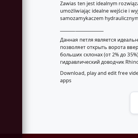
Zawias ten jest idealnym rozwią
umożliwiając idealne wejście i w
samozamykaczem hydraulicznym 
____________________
Данная петля является идеаль
позволяет открыть ворота ввер
больших склонах (от 2% до 35%
гидравлический доводчик Rhino
Download, play and edit free vid
apps