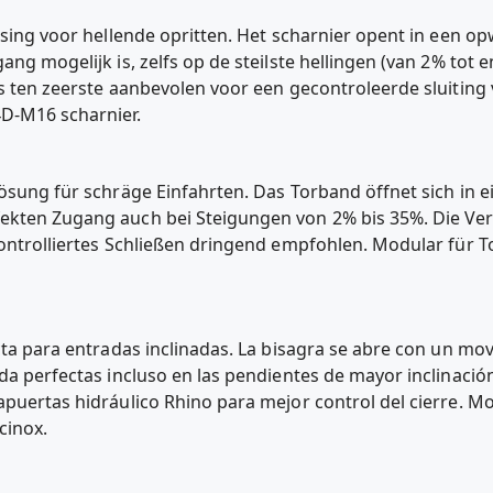
ossing voor hellende opritten. Het scharnier opent in een 
ang mogelijk is, zelfs op de steilste hellingen (van 2% tot
is ten zeerste aanbevolen voor een gecontroleerde sluiting
D-M16 scharnier.
Lösung für schräge Einfahrten. Das Torband öffnet sich i
fekten Zugang auch bei Steigungen von 2% bis 35%. Die V
 kontrolliertes Schließen dringend empfohlen. Modular für
ecta para entradas inclinadas. La bisagra se abre con un m
da perfectas incluso en las pendientes de mayor inclinación
apuertas hidráulico Rhino para mejor control del cierre. M
inox.