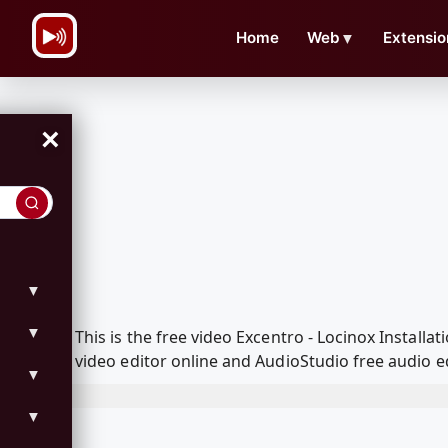
\n
Home
Web
▼
Extensio
×
▼
▼
This is the free video Excentro - Locinox Instal
video editor online and AudioStudio free audio e
▼
▼