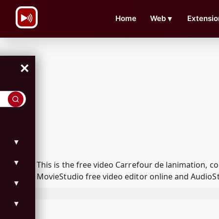
\n
Home
Web
▼
Extensio
×
▼
▼
This is the free video Carrefour de lanimation,
MovieStudio free video editor online and AudioSt
▼
▼