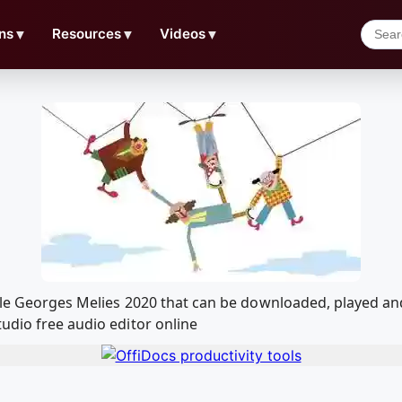
ns
▼
Resources
▼
Videos
▼
 cole Georges Melies 2020 that can be downloaded, played 
udio free audio editor online